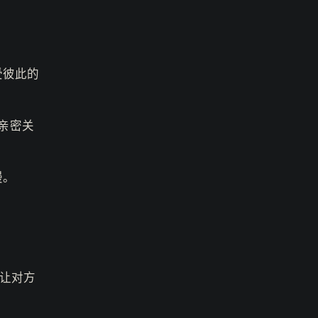
受彼此的
亲密关
漫。
让对方