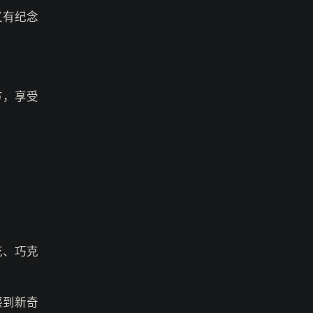
又有纪念
方，享受
花、巧克
感到新奇