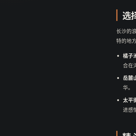
选
长沙的
特的地
橘子
合在
岳麓
华。
太平
进感