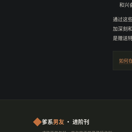
和兴
通过这
加深刻
是赠送
如何
爹系
男友
· 进阶刊