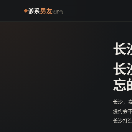
爹系
男友
进阶刊
长
长
忘
长沙，
漫约会
长沙打