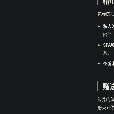
精
包养的
私人
陪伴
SPA
系。
夜游
赠
包养的
感受到