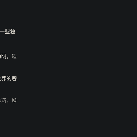
一些独
通明，适
包养的奢
美酒，增