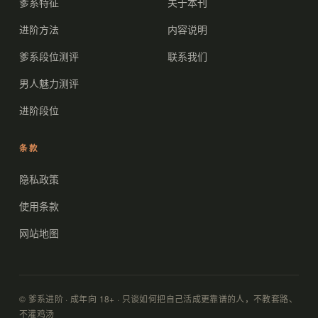
爹系特征
关于本刊
进阶方法
内容说明
爹系段位测评
联系我们
男人魅力测评
进阶段位
条款
隐私政策
使用条款
网站地图
© 爹系进阶 · 成年向 18+ · 只谈如何把自己活成更靠谱的人，不教套路、
不灌鸡汤