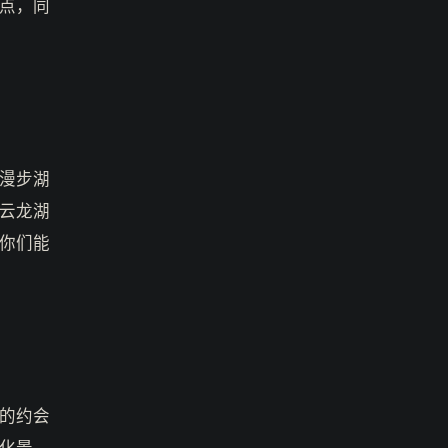
点，同
漫步湖
云龙湖
你们能
的约会
化景