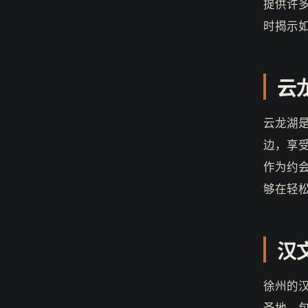
提供许
时揭示
云
云龙湖
边，享
作为约
够在轻
汉
徐州的
圣地。