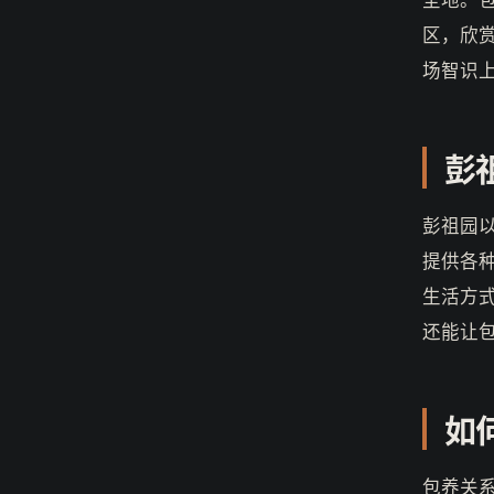
区，欣
场智识
彭
彭祖园
提供各
生活方
还能让
如
包养关