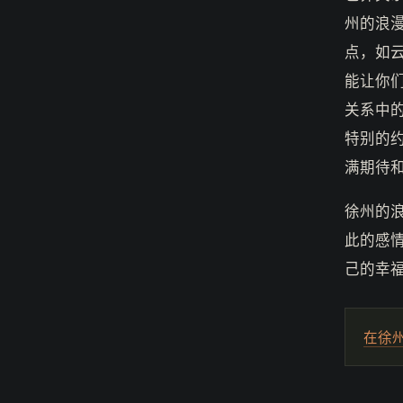
州的浪
点，如
能让你
关系中
特别的
满期待
徐州的
此的感
己的幸
在徐