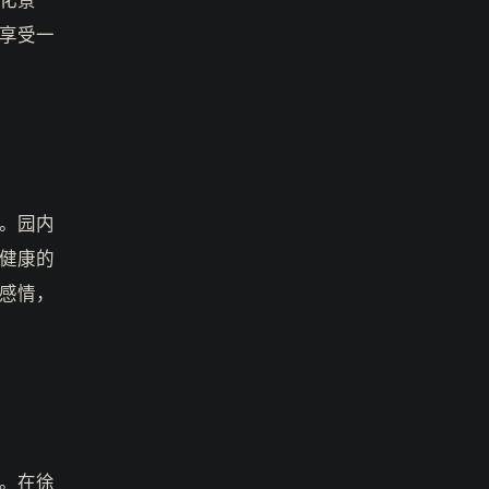
享受一
。园内
健康的
感情，
。在徐