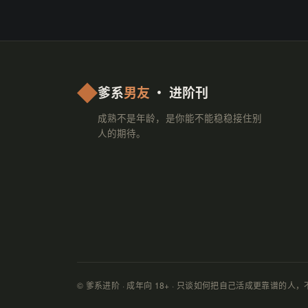
爹系
男友
· 进阶刊
成熟不是年龄，是你能不能稳稳接住别
人的期待。
© 爹系进阶 · 成年向 18+ · 只谈如何把自己活成更靠谱的