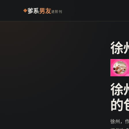
爹系
男友
进阶刊
徐
徐
的
徐州，