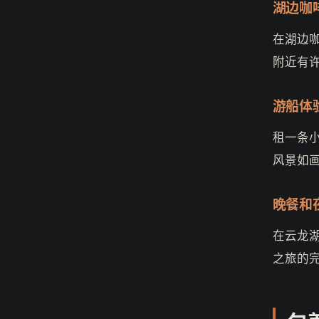
湖边咖
在湖边
附近有
游船体
租一条
风景如
晚餐和
在云龙
之旅的