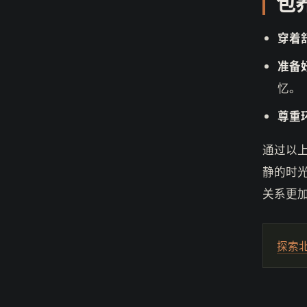
包
穿着
准备
忆。
尊重
通过以
静的时
关系更
探索