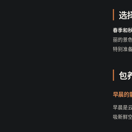
选
春季和
丽的景
特别准
包
早晨的
早晨是
吸新鲜