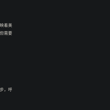
映着美
但需要
步，呼