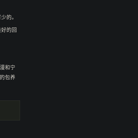
可少的。
美好的回
漫和宁
的包养