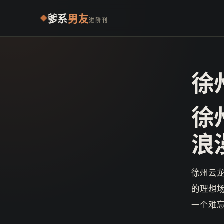
爹系
男友
进阶刊
徐
徐
浪
徐州云
的理想
一个难