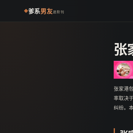
爹系
男友
进阶刊
张
张家港包
率取决
纠纷。