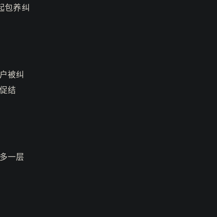
起包养纠
户被纠
促结
多一层