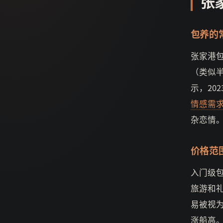
张
包养的
张家港
（类似
示，20
情感需
杂恋情
价格范
入门级包
旅游和
易被视
涨船高