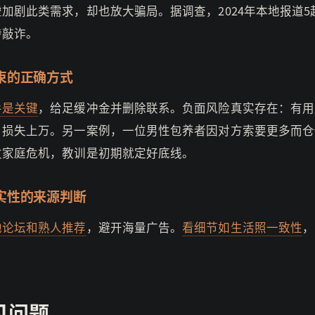
加剧此类需求，却也放大骗局。据调查，2024年本地报道5
涉敲诈。
束的正确方式
手是关键
，给足缓冲金并删除联系。负面风险真实存在：有用
，损失上万。另一案例，一位男性包养者因对方索要更多而仓
发家庭危机，教训是初期就定好底线。
实性的来源判断
地论坛和熟人推荐
，避开海量广告。
看细节如生活照一致性
，
见问题