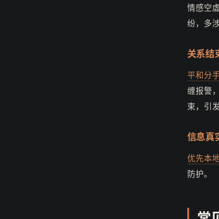
情感空虚
纷，多
关系结
平和分
缠报警
束，引
信息真
优先本
防护。
常