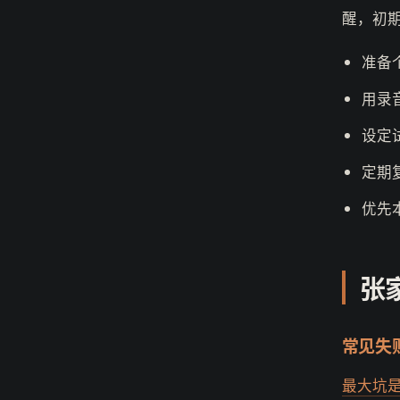
醒，初
准备
用录
设定
定期
优先
张
常见失
最大坑