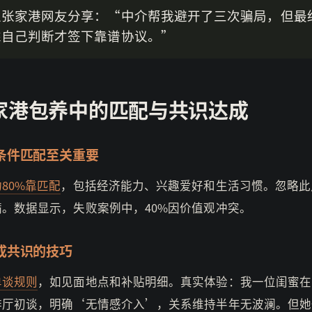
位张家港网友分享：“中介帮我避开了三次骗局，但最
靠自己判断才签下靠谱协议。”
家港包养中的匹配与共识达成
条件匹配至关重要
80%靠匹配
，包括经济能力、兴趣爱好和生活习惯。忽略此
满。数据显示，失败案例中，40%因价值观冲突。
成共识的技巧
单谈规则
，如见面地点和补贴明细。真实体验：我一位闺蜜在
啡厅初谈，明确‘无情感介入’，关系维持半年无波澜。但她