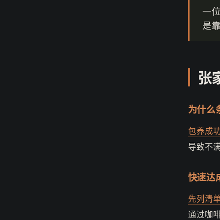
一
是
张
为什么
包养成功
导致不
快速达
先列清
通过咖