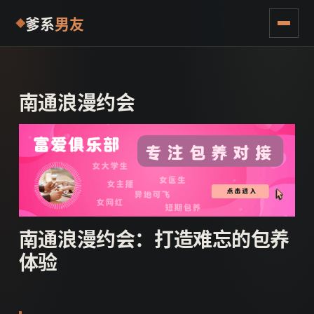
爹系
男友
南通浪漫约会
南通浪漫约会：打造难忘的包养
体验