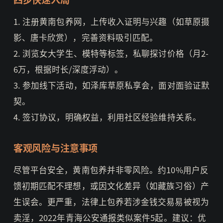
1. 注册黄南包养网，上传收入证明与兴趣（如草原摄
影、唐卡欣赏），完善资料吸引匹配。
2. 浏览女大学生、模特等标签，私聊探讨价格（月2-
6万，根据时长/深度浮动）。
3. 参加线下活动，如泽库草原私享会，面对面验证默
契。
4. 签订协议，明确权益，利用社区经验维持关系。
客观风险与注意事项
尽管平台安全，黄南包养并非零风险。约10%用户反
馈初期匹配不理想，或因文化差异（如藏族习俗）产
生误会。更严重，法律上包养若涉金钱交易易被视为
卖淫，2022年青海公安通报类似案件5起。建议：优