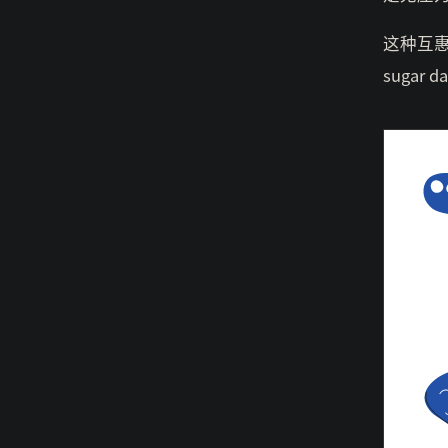
这种互
suga