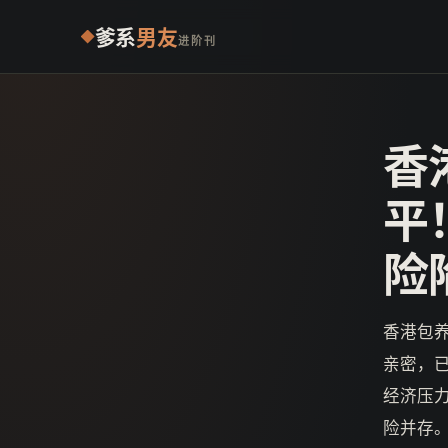
爹系
男友
进阶刊
香
平
险
香港包养
亲密，
经济压
险并存