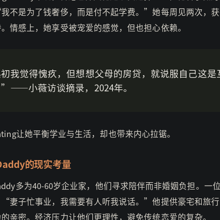
“我不是为了钱奢侈，而是付不起学费。”她每周见两次，获
持。情感上，她享受被宠爱的感觉，但也担心依赖。
起初我觉得愧疚，但想想父母的房贷，就说服自己这是
”——小薇访谈摘录，2024年。
r dating让她平衡学业与生活，却也带来内心拉锯。
r Daddy的现实考量
r daddy多为40-60岁企业家，他们寻求陪伴而非婚姻负担。一
：“妻子忙事业，我需要有人听我说话。”他提供豪宅和旅行
力的亲密。经济压力让他们更理性，避免传统恋爱的复杂。