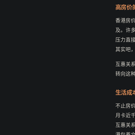
高房价
香港房价
及。许多
压力直接催
其实吧
互惠关
转向这
生活成
不止房
月卡近
互惠关系成
港包养