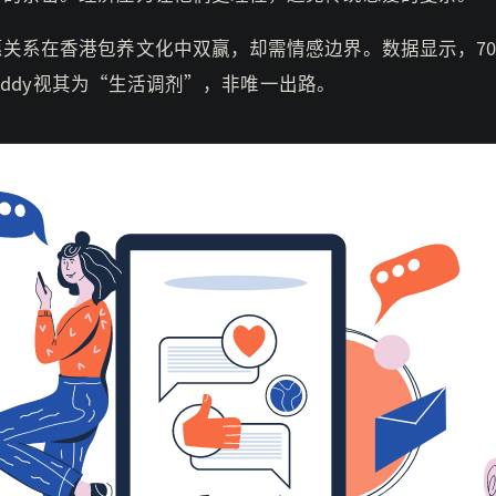
惠关系在香港包养文化中双赢，却需情感边界。数据显示，70
r daddy视其为“生活调剂”，非唯一出路。