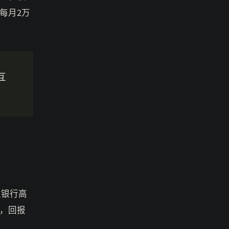
每月2万
互
位银行高
，回报