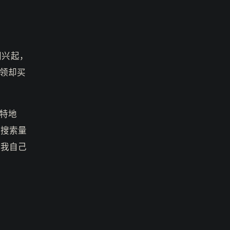
网兴起，
领却买
特地
关搜索量
是我自己