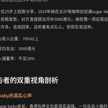
位25岁上班族分享，2019年她在尖沙咀咖啡店初遇sugar da
房租发愁，对方直接提出月补5000港元。她犹豫一周后答
裕许多。话说回来，这听着有点扎心，但现实就这样。
占收入比重：70%以上
月均支出：3000港元
人储蓄率：不足10%
与者的双重视角剖析
r Baby的真实心声
ugar baby来说，香港包养文化是现实选择。一位化名小薇的