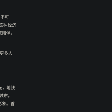
遥不可
。这种经济
换取陪伴。
更多人
元，地铁
城市。
立形象。香