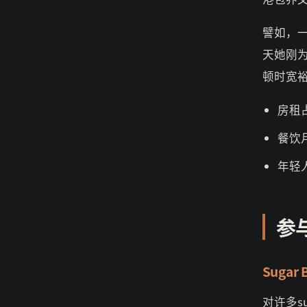
譬如，一
天她刚为
顿时宽
房租
餐饮
年轻
参
Suga
对许多s