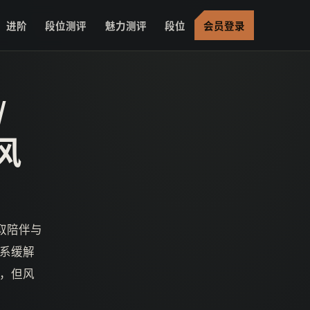
进阶
段位测评
魅力测评
段位
会员登录
/
风
换取陪伴与
系缓解
，但风