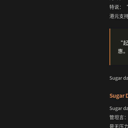
特说：
港元支
“
惠。
Suga
Suga
Suga
管坦言
是无压