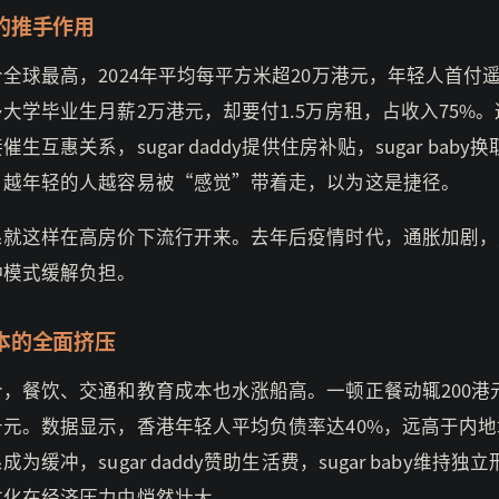
的推手作用
全球最高，2024年平均每平方米超20万港元，年轻人首付
大学毕业生月薪2万港元，却要付1.5万房租，占收入75%
生互惠关系，sugar daddy提供住房补贴，sugar baby
，越年轻的人越容易被“感觉”带着走，以为这是捷径。
系就这样在高房价下流行开来。去年后疫情时代，通胀加剧，
种模式缓解负担。
本的全面挤压
价，餐饮、交通和教育成本也水涨船高。一顿正餐动辄200港
千元。数据显示，香港年轻人平均负债率达40%，远高于内地
为缓冲，sugar daddy赞助生活费，sugar baby维持独
文化在经济压力中悄然壮大。