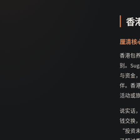
香
厘清核
香港包养
别。Sug
与资金，
伴。香
活动或
说实话
钱交换，
“投资未