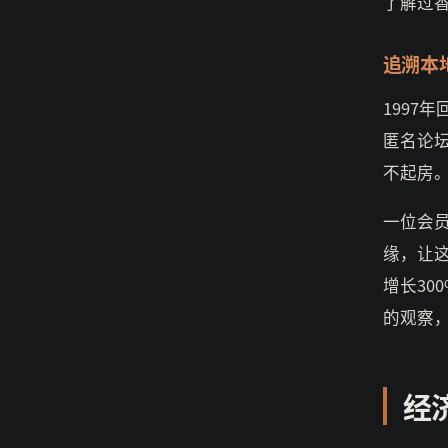
了解过
追溯本
1997
匿名论
不起房
一位会
缘，让这
增长30
的观察
经