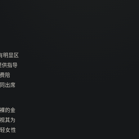
会有明显区
dy提供指导
付费陪
同出席
裸的金
y视其为
年轻女性