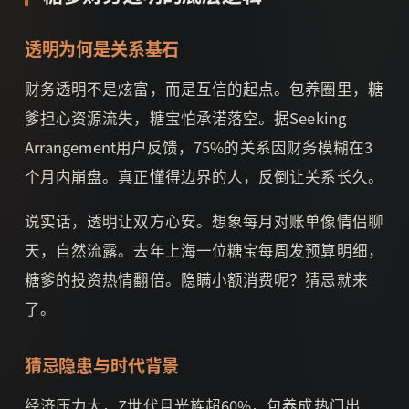
透明为何是关系基石
财务透明不是炫富，而是互信的起点。包养圈里，糖
爹担心资源流失，糖宝怕承诺落空。据Seeking
Arrangement用户反馈，75%的关系因财务模糊在3
个月内崩盘。真正懂得边界的人，反倒让关系长久。
说实话，透明让双方心安。想象每月对账单像情侣聊
天，自然流露。去年上海一位糖宝每周发预算明细，
糖爹的投资热情翻倍。隐瞒小额消费呢？猜忌就来
了。
猜忌隐患与时代背景
经济压力大，Z世代月光族超60%，包养成热门出