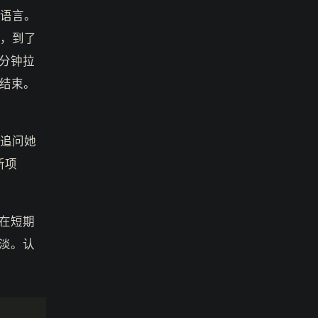
于语言。
动，到了
分钟拉
结束。
再追问她
新项
在短期
淡。认