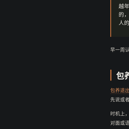
越
的
人
早一周
包
包养退
先说或
时机上
对面或