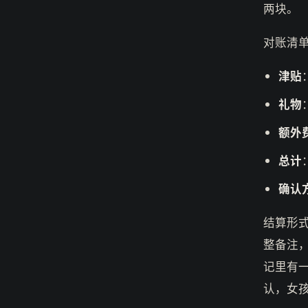
两块。
对账清
津贴
礼物
额外
总计
确认
结算形
整备注
记里有
认，女