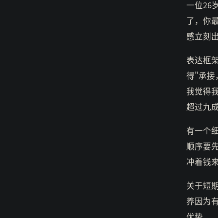
一位2
了，你最
感立刻
表达框
得"承
我觉得
超过九
有一个
顺序要
冲着钱
关于短
养因为
优势。