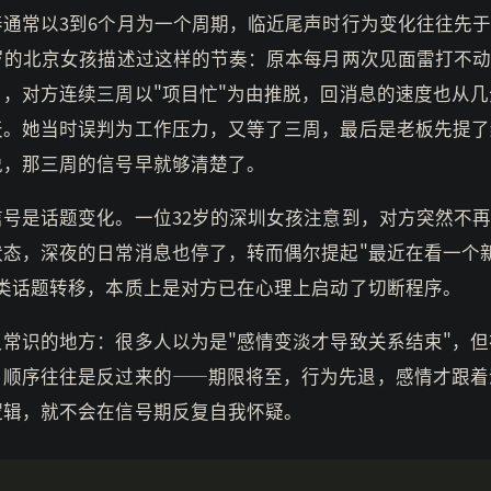
养通常以3到6个月为一个周期，临近尾声时行为变化往往先
8岁的北京女孩描述过这样的节奏：原本每月两次见面雷打不
月，对方连续三周以"项目忙"为由推脱，回消息的速度也从几
天。她当时误判为工作压力，又等了三周，最后是老板先提了
说，那三周的信号早就够清楚了。
信号是话题变化。一位32岁的深圳女孩注意到，对方突然不
状态，深夜的日常消息也停了，转而偶尔提起"最近在看一个
这类话题转移，本质上是对方已在心理上启动了切断程序。
反常识的地方：很多人以为是"感情变淡才导致关系结束"，但
，顺序往往是反过来的——期限将至，行为先退，感情才跟着
逻辑，就不会在信号期反复自我怀疑。