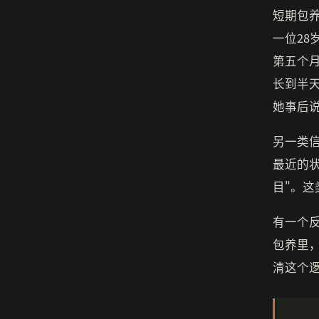
短期包
一位2
第五个
长到半
她事后
另一类
最近的
目"。
有一个
包养里
清这个