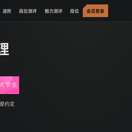
进阶
段位测评
魅力测评
段位
会员登录
理
是约定