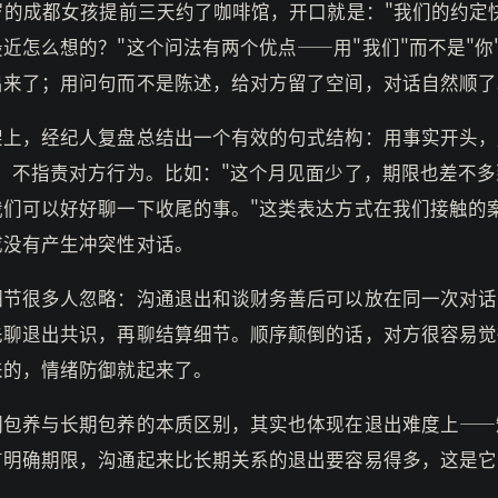
6岁的成都女孩提前三天约了咖啡馆，开口就是："我们的约定
近怎么想的？"这个问法有两个优点——用"我们"而不是"你
出来了；用问句而不是陈述，给对方留了空间，对话自然顺了
架上，经纪人复盘总结出一个有效的句式结构：用事实开头，
接，不指责对方行为。比如："这个月见面少了，期限也差不多
我们可以好好聊一下收尾的事。"这类表达方式在我们接触的
成没有产生冲突性对话。
细节很多人忽略：沟通退出和谈财务善后可以放在同一次对话
先聊退出共识，再聊结算细节。顺序颠倒的话，对方很容易觉
来的，情绪防御就起来了。
期包养与长期包养的本质区别，其实也体现在退出难度上——
有明确期限，沟通起来比长期关系的退出要容易得多，这是它