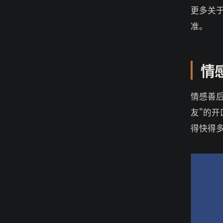
更多关
准。
情
情感善
友"的
得快得