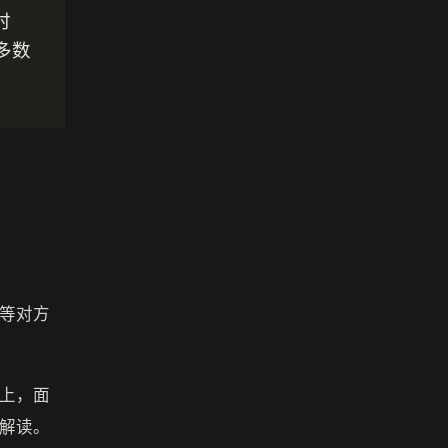
时
多数
等对方
上，面
解读。