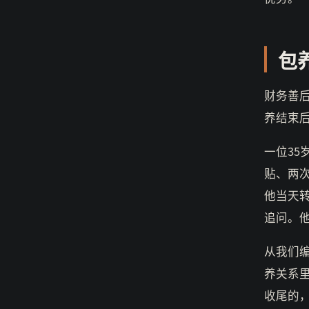
包
财务善
养结束
一位35
贴、两
他当天
追问。
从我们编
养关系
收尾的