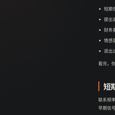
短期
提出
财务
情感
退出
看完，
短
联系频
早期信