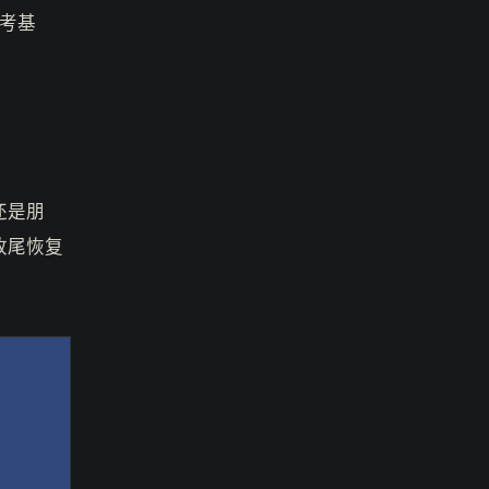
考基
还是朋
收尾恢复