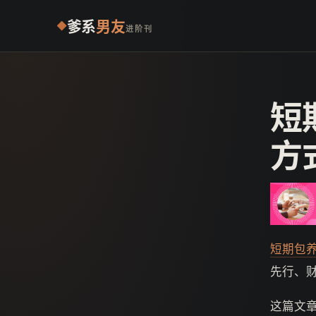
爹系
男友
进阶刊
短
方
短期包
先行、
这篇文