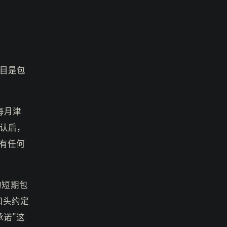
目是包
每月津
认后，
有任何
的短期包
口头约定
诺"这