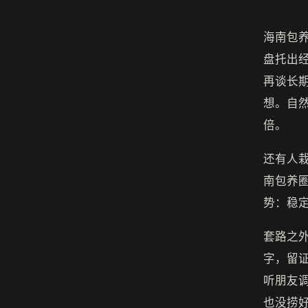
海南包
盘托出
再谈长
想。自
倍。
还有人
南包养
势：稳
套路之
字，留
听朋友
也没捞