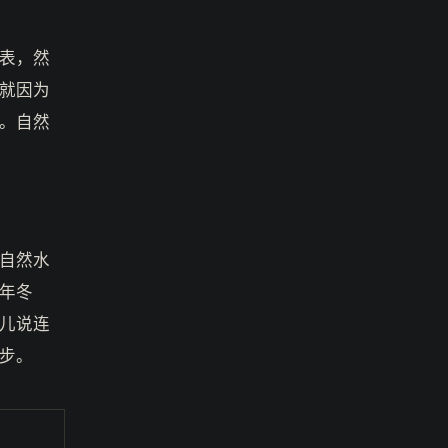
表，然
就因为
。自然
自然水
年冬
儿说连
步。