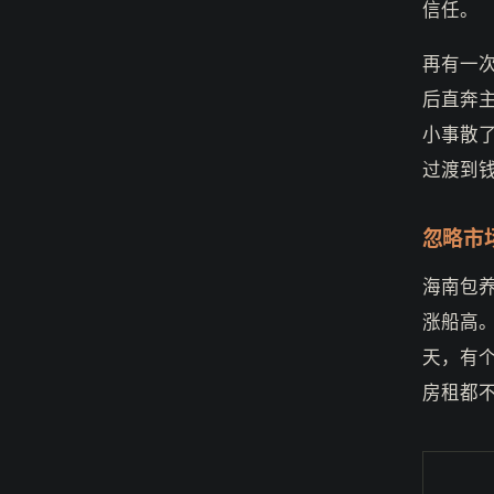
信任。
再有一
后直奔
小事散
过渡到
忽略市
海南包
涨船高
天，有
房租都