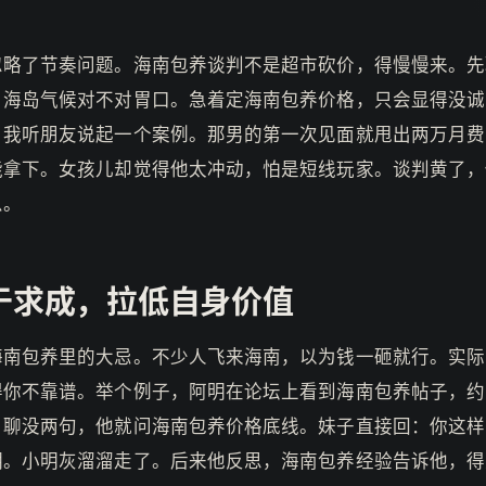
忽略了节奏问题。海南包养谈判不是超市砍价，得慢慢来。先
，海岛气候对不对胃口。急着定海南包养价格，只会显得没诚
，我听朋友说起一个案例。那男的第一次见面就甩出两万月费
能拿下。女孩儿却觉得他太冲动，怕是短线玩家。谈判黄了，
么。
于求成，拉低自身价值
海南包养里的大忌。不少人飞来海南，以为钱一砸就行。实际
得你不靠谱。举个例子，阿明在论坛上看到海南包养帖子，约
。聊没两句，他就问海南包养价格底线。妹子直接回：你这样
期。小明灰溜溜走了。后来他反思，海南包养经验告诉他，得