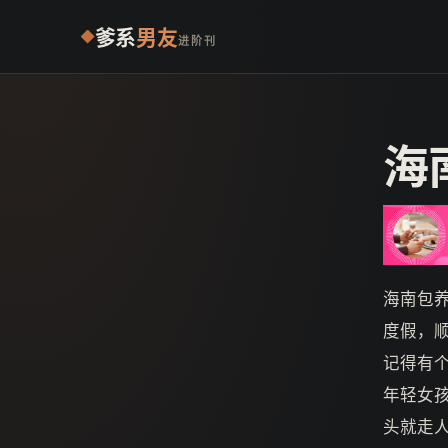
爹系
男友
进阶刊
海
海南包
度假，
记得有
年轻女
头就走