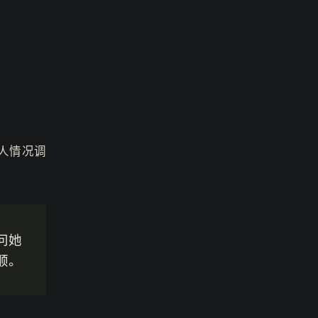
人情况调
问她
顺。