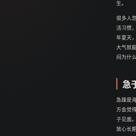
生。
很多人
活习惯
年夏天
大气就
闷为什
急
急躁是
方会觉
子见面
放心长