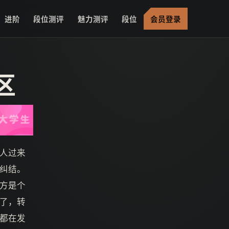
进阶
段位测评
魅力测评
段位
会员登录
区
人过来
纠结。
方是个
了，转
都在发