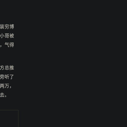
装穷博
小哥被
，气得
方总推
旁听了
两万，
去。