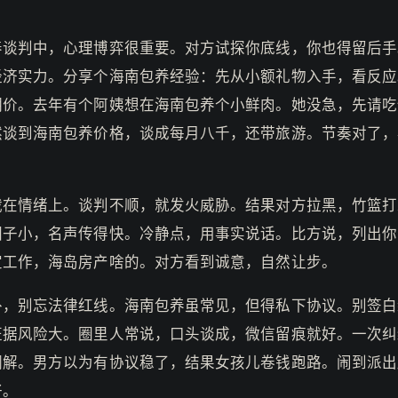
养谈判中，心理博弈很重要。对方试探你底线，你也得留后手
经济实力。分享个海南包养经验：先从小额礼物入手，看反应
期价。去年有个阿姨想在海南包养个小鲜肉。她没急，先请吃
然谈到海南包养价格，谈成每月八千，还带旅游。节奏对了，
栽在情绪上。谈判不顺，就发火威胁。结果对方拉黑，竹篮打
圈子小，名声传得快。冷静点，用事实说话。比方说，列出你
定工作，海岛房产啥的。对方看到诚意，自然让步。
外，别忘法律红线。海南包养虽常见，但得私下协议。别签白
证据风险大。圈里人常说，口头谈成，微信留痕就好。一次纠
调解。男方以为有协议稳了，结果女孩儿卷钱跑路。闹到派出
好。