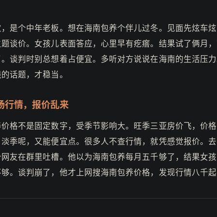
次，是个中年老板。想在海南包养个伴儿过冬。见面先炫车炫
主题谈价。女孩儿表面答应，心里早有疙瘩。结果试了俩月，
了。谈判时别总想着占便宜。多听对方说说在海南的生活压力
钱的话题，才稳当。
场行情，报价乱来
养价格不是固定数字，受季节影响大。旺季三亚房价飞，价格
。淡季呢，又能便宜点。很多人不查行情，就凭感觉报价。去
个网友在群里吐槽。他以为海南包养每月五千够了，结果女孩
不够。谈判崩了，他才上网搜海南包养价格，发现行情八千起