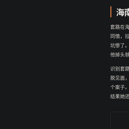
海
套路在
同情，
坑惨了
他掉头
识别套
脱见面
个案子
结果她