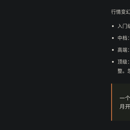
行情变
入门
中档：
高端
顶级
整。
一
月