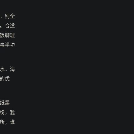
。别全
。合适
饭聊理
事半功
水。海
的优
纸黑
纷，我
所，谁