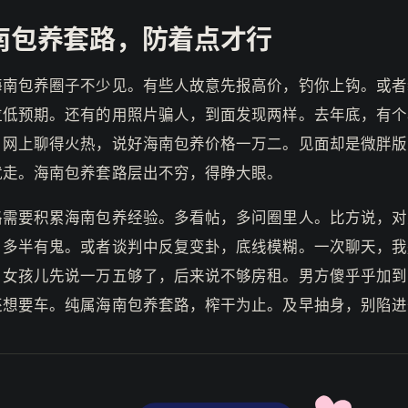
南包养套路，防着点才行
海南包养圈子不少见。有些人故意先报高价，钓你上钩。或者
拉低预期。还有的用照片骗人，到面发现两样。去年底，有个
。网上聊得火热，说好海南包养价格一万二。见面却是微胖版
就走。海南包养套路层出不穷，得睁大眼。
路需要积累海南包养经验。多看帖，多问圈里人。比方说，对
，多半有鬼。或者谈判中反复变卦，底线模糊。一次聊天，我
。女孩儿先说一万五够了，后来说不够房租。男方傻乎乎加到
还想要车。纯属海南包养套路，榨干为止。及早抽身，别陷进