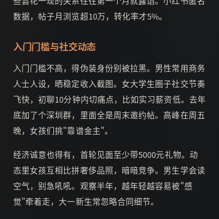
些昙花一现的关系往往第一个月就露馅。小红书匿名
数据，帖子月浏览超10万，转化率才5%。
入门门槛与社交动态
入门门槛不高，得伪装身份别被拉黑。男性常用商务
人士人设，晒稳定收入截图。女大学生圈子社交节奏
飞快，初聊10分钟内切痛点，比如实习薪资低。去年
底加了个深圳群，里面全是周末邀约帖。高峰在周五
晚，女孩们挑"靠谱金主"。
经济诚意也得有，首轮见面至少带5000元礼物。动
态里女孩互相比拼奢侈品照，暗暗竞争。男生学会读
空气，别急吼吼。观察半年，越年轻越容易被"感
觉"牵着走，大一新生常忽略合同细节。