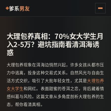
爹系
男友
大理包养真相：70%女大学生月
入2-5万？避坑指南看清洱海诱
惑
大理包养现象在洱海边悄然兴起，许多女孩从都市压
力中逃离，投身这种交易式关系。自然风光与自由生
活方式交织，吸引了大批年轻女性，尤其是
大理包养
女大学生
和网红。表面甜蜜的苍洱之恋，背后藏着情
感纠葛与风险。这篇文章从多角度剖析大理包养的生
态，帮你看清真相。