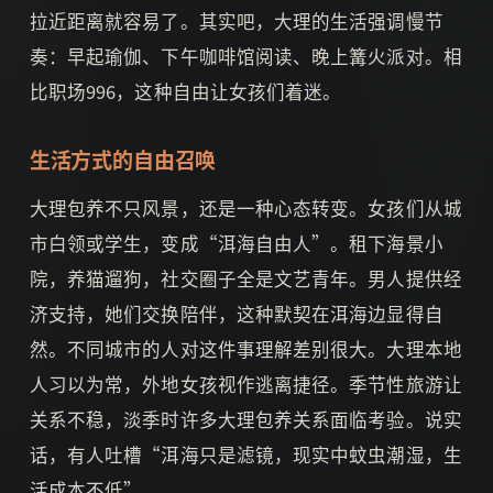
拉近距离就容易了。其实吧，大理的生活强调慢节
奏：早起瑜伽、下午咖啡馆阅读、晚上篝火派对。相
比职场996，这种自由让女孩们着迷。
生活方式的自由召唤
大理包养不只风景，还是一种心态转变。女孩们从城
市白领或学生，变成“洱海自由人”。租下海景小
院，养猫遛狗，社交圈子全是文艺青年。男人提供经
济支持，她们交换陪伴，这种默契在洱海边显得自
然。不同城市的人对这件事理解差别很大。大理本地
人习以为常，外地女孩视作逃离捷径。季节性旅游让
关系不稳，淡季时许多大理包养关系面临考验。说实
话，有人吐槽“洱海只是滤镜，现实中蚊虫潮湿，生
活成本不低”。