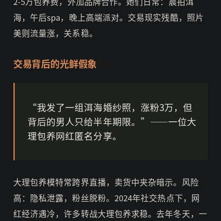
2-5万包养费，外加品牌合作。她们日常：晨拍洱
海，午后spa，晚上高端派对。交易现实残酷，照片
美则流量涨，关系稳。
交易背后的光鲜假象
“我发了一组洱海婚纱照，涨粉3万，但
背后的男人只给半年期限。”——一位大
理包养网红匿名分享。
大理包养模特常跨界直播，卖货中夹杂暗示。风险
高：隐私泄露，粉丝脱粉。2024年社交热点下，网
红经济遇冷，许多转战大理包养求稳。去年冬天，一