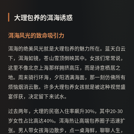
大理包养的洱海诱惑
洱海风光的致命吸引力
洱海的绝美风光就是大理包养的魅力所在。蓝天白云
下，洱海如镜，苍山雪顶倒映其中。女孩们常常说，
这里不像北京上海那样拥挤高压，而是诗意栖居之
地。周末骑行环海，夕阳洒满海面，那一刻仿佛所有
烦恼烟消云散。许多大理包养女孩就是被这种视觉盛
宴俘获，决定留下来试水。
过去两年，大理的民宿入住率飙升30%，其中20-30
岁女性占比高达40%。洱海热让高端包养圈子迅速扩
张。男人带女孩海边散步，点一桌海鲜，聊聊人生，