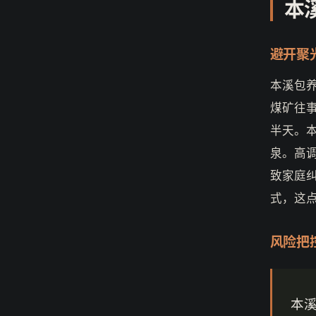
本
避开聚
本溪包
煤矿往
半天。
泉。高
致家庭
式，这
风险把
本