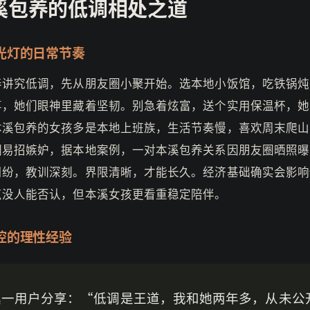
溪包养的低调相处之道
光灯的日常节奏
养讲究低调，先从朋友圈小聚开始。选本地小饭馆，吃铁锅炖
事，她们眼神里藏着坚韧。别急着炫富，送个实用保温杯，她
本溪包养的女孩多是本地上班族，生活节奏慢，喜欢周末爬山
调易招嫉妒，据本地案例，一对本溪包养关系因朋友圈晒照曝
纠纷，教训深刻。界限清晰，才能长久。经济基础确实会影响
点没人能否认，但本溪女孩更看重稳定陪伴。
控的理性经验
溪一用户分享：“低调是王道，我和她两年多，从未公