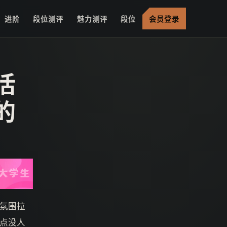
进阶
段位测评
魅力测评
段位
会员登录
活
的
氛围拉
点没人