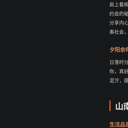
肩上看
约会的
分享内
奏社会
夕阳余
日落时
你，真
泥泞，
山
生活品