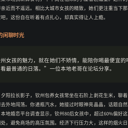
得亲近而不遥远。相比大城市女孩的精致，她们更注重当下那
实吧，这份自在听着有点扎心，却真实得让人上瘾。
的闲聊时光
钦州女孩的魅力，就在她们不矫情，能陪你喝最便宜的
，看最普通的日落。”一位本地老哥在论坛分享。
，夕阳拉长影子，钦州包养女孩常坐在石阶上剥花生米，聊着
想去外地闯荡。你递瓶汽水，她接过时眼神亮晶晶，话题自然
本地婚恋平台调查显示，钦州80后女孩中，超过60%偏好
相处，避免商场的高压氛围。经济下行压力大，这样的烟火日