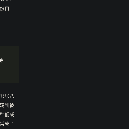
份自
啤
邻居八
转到彼
这种低成
常成了