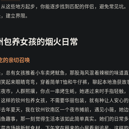
。从这些地方起步，你能逐步找到匹配的伴侣，避免常见坑。
处，建立界限。
州包养女孩的烟火日常
吃的亲切召唤
头，总有女孩推着小车卖烤鱿鱼，那股海风混着辣椒的味道直
们笑起来眼睛弯弯，穿着简单T恤和牛仔裤，聊起本地渔获故
末夜市，人群熙攘，你点一串烤生蚝，她递过来时手指轻触，
。这样的钦州包养女孩，不需要华丽包装，就有种让人安心的
得去年夏天，我在钦州钦南区一个夜市摊前，遇见小薇，她边
捕鱼趣事，那一刻觉得生活本该如此简单真实。她们的日常多
在菜市场挑新鲜食材，下午窝在租来的小屋看剧追星。这样的