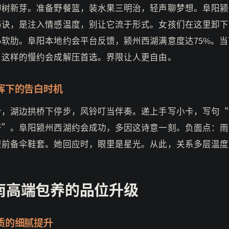
柳树新芽。准备野餐篮，装水果三明治，轻声聊梦想。阜阳颍
秘诀，是注入情感温度，别让它流于形式。女孩们在这里卸下
心软肋。阜阳本地约会平台反馈，颍州西湖满意度达75%。当
，这样的慢约会成解压首选。界限让人更自由。
晖下的告白时机
分，湖边拱桥下停步，风铃叮当伴奏。递上手写小卡，写句“
好”。阜阳颍州西湖约会成功，多因这诗意一刻。负面点：雨
提前备伞鞋套。她回应时，眼里是星光。从此，关系多层温度
南高端包养的品位升级
质的细腻提升