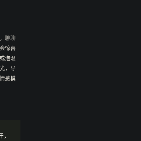
，聊聊
会惊喜
或泡温
光，导
情感模
开，