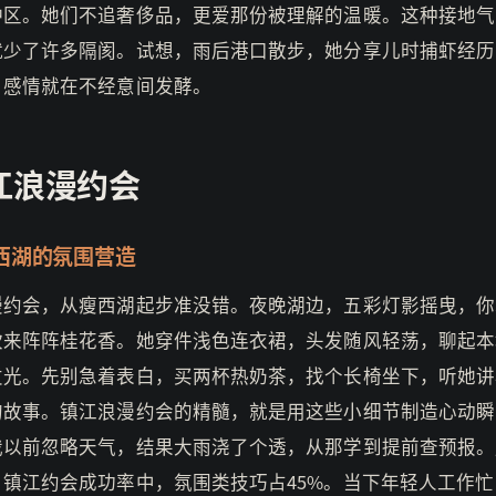
冲区。她们不追奢侈品，更爱那份被理解的温暖。这种接地气
就少了许多隔阂。试想，雨后港口散步，她分享儿时捕虾经历
，感情就在不经意间发酵。
江浪漫约会
西湖的氛围营造
漫约会，从瘦西湖起步准没错。夜晚湖边，五彩灯影摇曳，你
吹来阵阵桂花香。她穿件浅色连衣裙，头发随风轻荡，聊起本
发光。先别急着表白，买两杯热奶茶，找个长椅坐下，听她讲
的故事。镇江浪漫约会的精髓，就是用这些小细节制造心动瞬
我以前忽略天气，结果大雨浇了个透，从那学到提前查预报。
，镇江约会成功率中，氛围类技巧占45%。当下年轻人工作忙