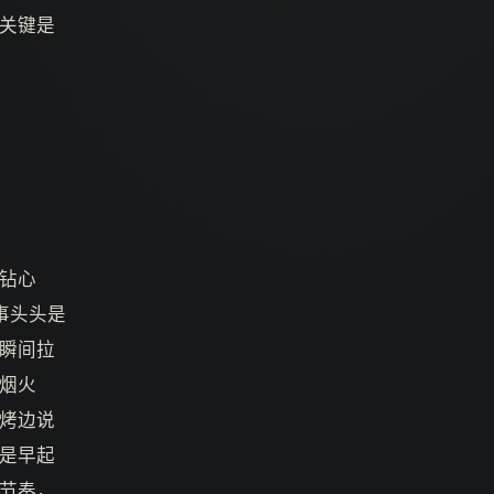
关键是
钻心
事头头是
瞬间拉
烟火
烤边说
是早起
节奏，