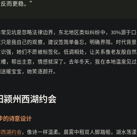
情反而更稳。”
养常见坑是忽略法律边界，东北地区类似纠纷中，30%源于口
这只是我自己的观察，建议签简单备忘，明确界限。时代背景
意识强，她们不愿被标签化。低调相处，让关系像老友般自然
吐槽，帮出主意，情感就深了。去年冬天，我在本地温泉见过
调送暖宝宝，她笑逐颜开。
阳颍州西湖约会
步的诗意设计
州西湖约会
，像诗一样温柔。晨雾中租双人脚踏船，湖水荡漾