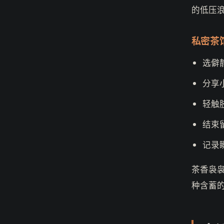
的低压
私密茶
选僻
分享
轻触
结束
记录
茶香袅
种含蓄