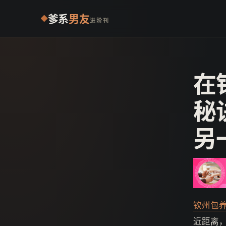
爹系
男友
进阶刊
在
秘
另
钦州包
近距离