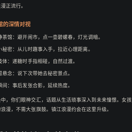
浪漫正流行。
馆的深情对视
静茶馆：避开闹市，点一壶碧螺春，灯光调暗。
小秘密：从儿时趣事入手，拉近心理距离。
肢体：递糖时手指相碰，自然过渡。
留悬念：说下次带她去秘密景点。
瞬间：事后发张合影，延续热度。
袅中，你们眼神交汇，话题从生活琐事深入到未来憧憬。女孩
的浪漫，不需大张旗鼓。镇江浪漫约会在这里升级。