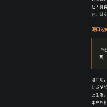
让人觉
在。其
港口边
“
酒
港口边
卦或梦
此生活。
本户外