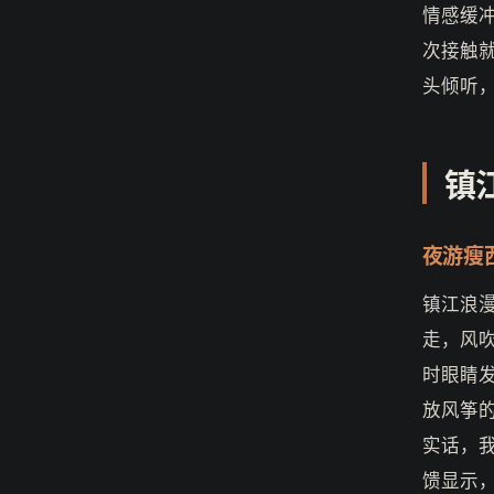
情感缓
次接触
头倾听
镇
夜游瘦
镇江浪
走，风
时眼睛
放风筝
实话，
馈显示