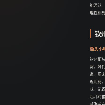
能否认
理性相
钦
街头小
钦州街
窝。她
道。周
近距离
味。记
起儿时
赶海或