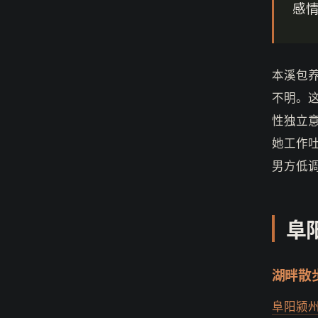
感
本溪包
不明。
性独立
她工作
男方低
阜
湖畔散
阜阳颍