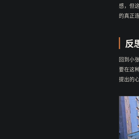
感，但
的真正
反
回到小
要在这
提出的