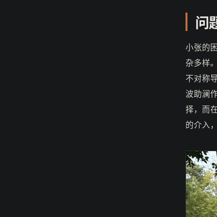
问
小张的
杂多样
不对称
波助澜
择，而
的介入