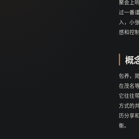
聚会上
过一番
入，小
感和控
概
包养，
在茂名
它往往
方式的
历分享
衡。