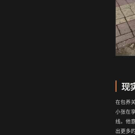
现
在包养
小张在
线。他
出更多