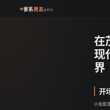
爹系
男友
进阶刊
在
现
界
开
小张是