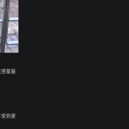
足感蒙蔽
方受到更