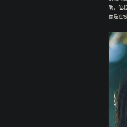
助。但
像是在