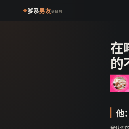
爹系
男友
进阶刊
在
的
他
我认识