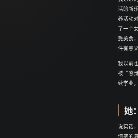
活的新
养活动
了一个
受美食
件有意
我以前
被“感
续学业
她
说实话
情感的