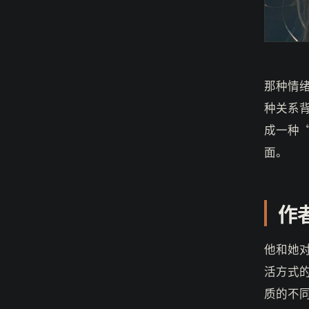
那种情
种关系
成一种
面。
作
他和她
活方式
质的不