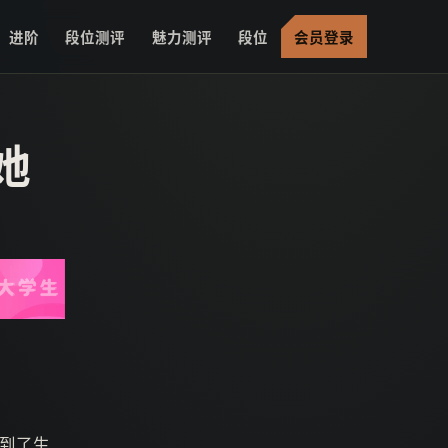
进阶
段位测评
魅力测评
段位
会员登录
她
到了生