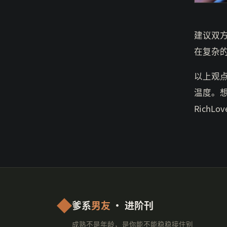
建议双
在复杂
以上观
温度。
RichLo
爹系
男友
· 进阶刊
成熟不是年龄，是你能不能稳稳接住别