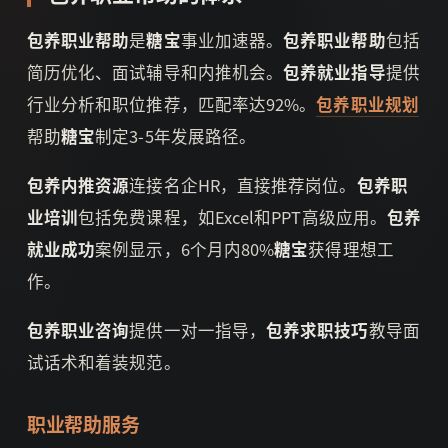
包养职业帮助
是
糖宝
事业加速器。
包养职业帮助
包括
简历优化、面试辅导和内推机会。
包养就业指导
提供
行业分析和职位推荐，匹配率达92%。
包养职业规划
帮助
糖宝
制定3-5年发展路径。
包养内推资源
连接名企HR，直接推荐岗位。
包养职
业培训
包括免费课程，如Excel和PPT高级应用。
包养
就业成功
案例显示，6个月内80%
糖宝
获得理想工
作。
包养职业咨询
提供一对一指导，
包养求职技巧
教导面
试话术和着装规范。
职业帮助服务