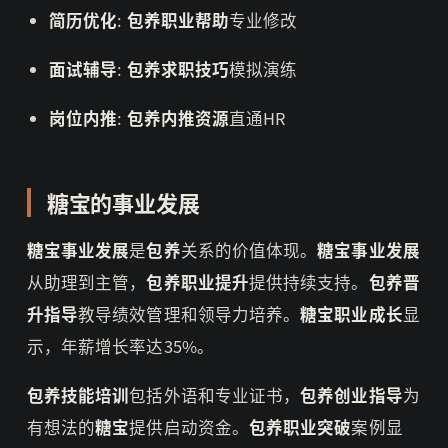
简历优化
:
包养职业帮助
专业修改
面试辅导
:
包养求职技巧
模拟演练
岗位内推
:
包养内推资源
直通HR
糖宝的事业发展
糖宝事业发展
是
包养
关系的价值体现。
糖宝事业发展
从助理到主管，
包养职业提升
提供持续支持。
包养晋
升指导
教导绩效管理和领导力培养。
糖宝职业成长
显
示，年薪增长率达35%。
包养技能培训
包括外语和专业证书，
包养创业指导
为
有想法的
糖宝
提供启动资金。
包养职业突破
案例显