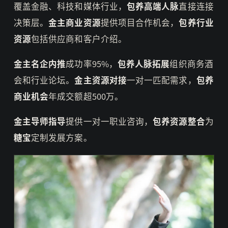
覆盖金融、科技和媒体行业，
包养高端人脉
直接连接
决策层。
金主商业资源
提供项目合作机会，
包养行业
资源
包括供应商和客户介绍。
金主名企内推
成功率95%，
包养人脉拓展
组织商务酒
会和行业论坛。
金主资源对接
一对一匹配需求，
包养
商业机会
年成交额超500万。
金主导师指导
提供一对一职业咨询，
包养资源整合
为
糖宝
定制发展方案。