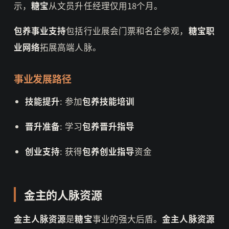
示，
糖宝
从文员升任经理仅用18个月。
包养事业支持
包括行业展会门票和名企参观，
糖宝职
业网络
拓展高端人脉。
事业发展路径
技能提升
: 参加
包养技能培训
晋升准备
: 学习
包养晋升指导
创业支持
: 获得
包养创业指导
资金
金主的人脉资源
金主人脉资源
是
糖宝
事业的强大后盾。
金主人脉资源