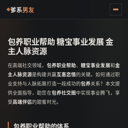
爹系
男友
包养职业帮助 糖宝事业发展 金
主人脉资源
在高端社交领域，
包养职业帮助
、
糖宝事业发展
和
金
主人脉资源
是构建共赢
互惠恋情
的关键。如何通过职
业支持与人脉拓展打造一段成功的
包养
关系？本文提
供全面指导，助您在
包养社交圈
中实现事业腾飞，享
受
高端伴侣
的甜蜜时光。
包养职业帮助的体系