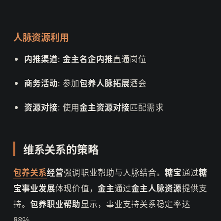
人脉资源利用
内推渠道
:
金主名企内推
直通岗位
商务活动
: 参加
包养人脉拓展
酒会
资源对接
: 使用
金主资源对接
匹配需求
维系关系的策略
包养关系
经营
强调职业帮助与人脉结合。
糖宝
通过
糖
宝事业发展
体现价值，
金主
通过
金主人脉资源
提供支
持。
包养职业帮助
显示，事业支持关系稳定率达
88%。