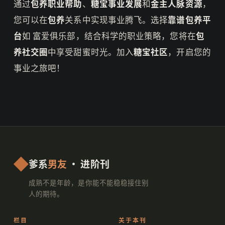
通过
包养职业帮助
、
糖宝事业发展
和
金主人脉资源
，
您可以在
包养
关系中实现事业腾飞。选择
靠谱包养平
台
如 富爱俱乐部，结合科学的职业策略，您将在
包
养社交圈
中享受甜蜜时光。加入
糖宝社区
，开启您的
事业之旅吧！
爹系
男友
· 进阶刊
成熟不是年龄，是你能不能稳稳接住别
人的期待。
栏目
关于本刊