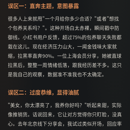
误区一：直奔主题，意图暴露
很多人上来就甩"一个月给你多少合适？"或者"想找
个包养关系吗？"。这种开场白太赤裸，瞬间戳中防
御线。小红书用户反馈，超过75%的包养聊天失败都
栽在这儿。现在经济压力山大，一闻金钱味大家就
缩，拉黑率直奔90%。一位上海会员分享，她被直球
拉黑后，整整一周情绪低落，跟我经历差不多。这只
是我自己的观察，数据准不准我也不太确定。
误区二：过度恭维，显得油腻
"美女，你太漂亮了，我养你好吗？"听起来甜，实际
像推销货。话说回来，它让对方觉得你只盯脸，没真
心。去年北京线下分享会，我试过类似开场，回应率