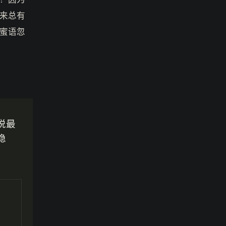
来总有
蜜语忽
说最
稳