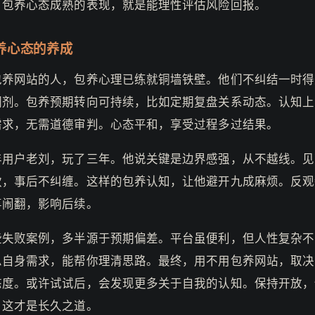
。包养心态成熟的表现，就是能理性评估风险回报。
养心态的养成
包养网站的人，包养心理已练就铜墙铁壁。他们不纠结一时得
调剂。包养预期转向可持续，比如定期复盘关系动态。认知上
需求，无需道德审判。心态平和，享受过程多过结果。
年用户老刘，玩了三年。他说关键是边界感强，从不越线。见
款，事后不纠缠。这样的包养认知，让他避开九成麻烦。反观
事闹翻，影响后续。
些失败案例，多半源于预期偏差。平台虽便利，但人性复杂不
思自身需求，能帮你理清思路。最终，用不用包养网站，取决
态度。或许试试后，会发现更多关于自我的认知。保持开放，
，这才是长久之道。