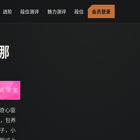
进阶
段位测评
魅力测评
段位
会员登录
哪
奇心驱
上，包养
子，小