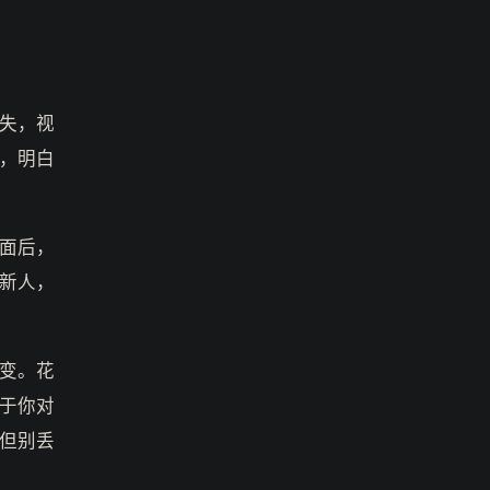
失，视
，明白
面后，
新人，
变。花
于你对
但别丢