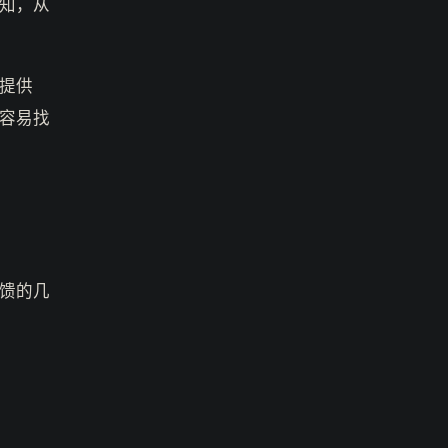
知，从
提供
容易找
馈的几
。