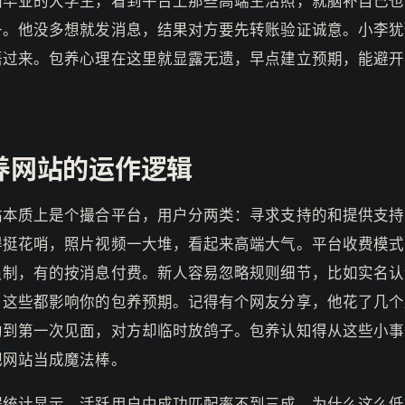
刚毕业的大学生，看到平台上那些高端生活照，就脑补自己也
子。他没多想就发消息，结果对方要先转账验证诚意。小李犹
悟过来。包养心理在这里就显露无遗，早点建立预期，能避开
养网站的运作逻辑
站本质上是个撮合平台，用户分两类：寻求支持的和提供支持
得挺花哨，照片视频一大堆，看起来高端大气。平台收费模式
员制，有的按消息付费。新人容易忽略规则细节，比如实名认
。这些都影响你的包养预期。记得有个网友分享，他花了几个
约到第一次见面，对方却临时放鸽子。包养认知得从这些小事
把网站当成魔法棒。
据统计显示，活跃用户中成功匹配率不到三成。为什么这么低