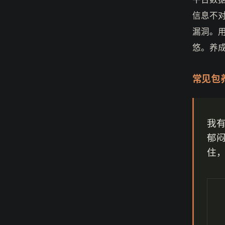
信息不
漏洞。
悠。养
常见包
我
郁
住