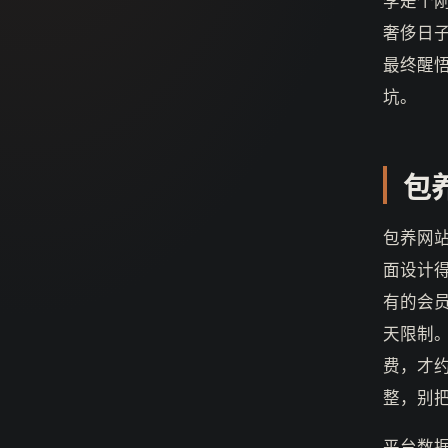
李是个
奢侈日
最终醒
坑。
包
包养网
面设计
有的会
天限制
费，才
整，别
平台数