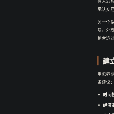
有人幻
承认交
另一个
啥。外
到合适
建
用包养
条建议
时间
经济