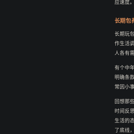
应速度
长期包
长期玩
作生活
人各有
有个中
明确条
常因小
回想那
时间反
生活的
了底线