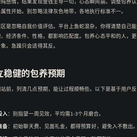
想纯感情，结果发现金钱主导一切，心态瞬间崩。调整包养认
易属性开始。别忽略法律灰色地带，各地执行标准不一。
误区是忽略自我价值评估。平台上鱼蛇混杂，你得清楚自己能
貌、经济条件、性格，都影响匹配度。包养心态平和的人，更
对象。急躁只会适得其反。
立稳健的包养预期
网站前，列清几点预期，能让过程顺畅些。以下是基于用户反
：
投入
：别指望一周见效，平均需1-3个月磨合。
准备
：初始聊天费、见面礼金，都得预算好，避免入不敷出