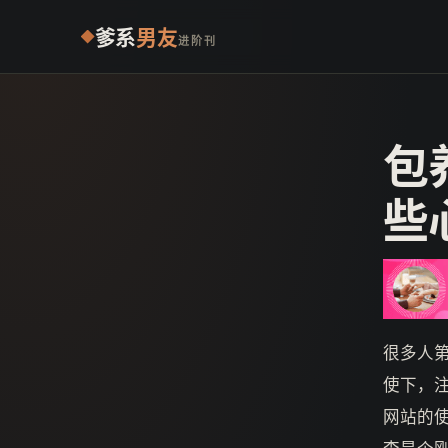
爹系
男友
进阶刊
包
些
很多人
使下，
网站的