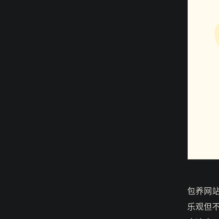
包养网
乐观但