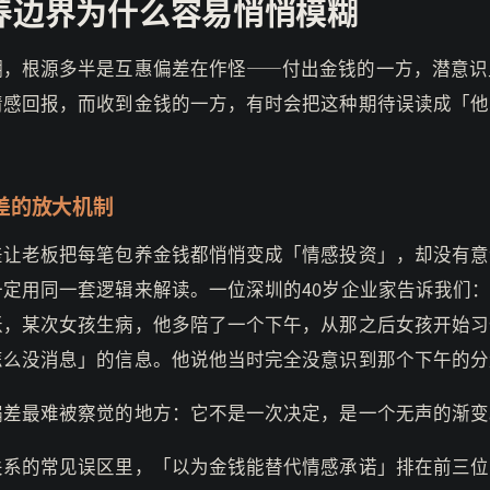
养边界为什么容易悄悄模糊
糊，根源多半是互惠偏差在作怪——付出金钱的一方，潜意识
情感回报，而收到金钱的一方，有时会把这种期待误读成「他
。
差的放大机制
差让老板把每笔包养金钱都悄悄变成「情感投资」，却没有意
一定用同一套逻辑来解读。一位深圳的40岁企业家告诉我们
账，某次女孩生病，他多陪了一个下午，从那之后女孩开始习
怎么没消息」的信息。他说他当时完全没意识到那个下午的分
偏差最难被察觉的地方：它不是一次决定，是一个无声的渐变
关系的常见误区里，「以为金钱能替代情感承诺」排在前三位