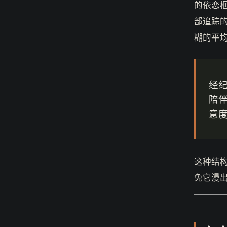
的依恋
部追踪
糊的平均
经
陪
意
这种结
免它漫