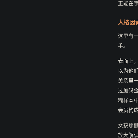
正能在
人格因
这里有
手。
表面上
以为他
关系里
过加码
糊样本
会员构
女孩那
放大解