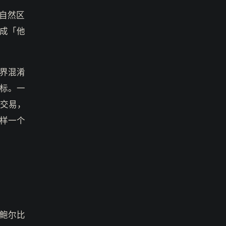
自然区
成「他
界混淆
标。一
纯交易，
样一个
鲍尔比