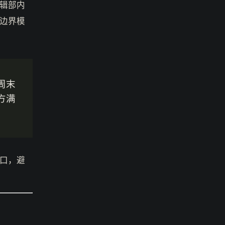
辑部内
边界模
周末
方满
口，避