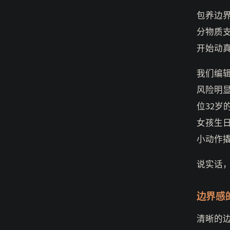
包养边
分物质
开始动
我们编
风险明
位32
女孩生
小动作
说实话
边界感
清晰的