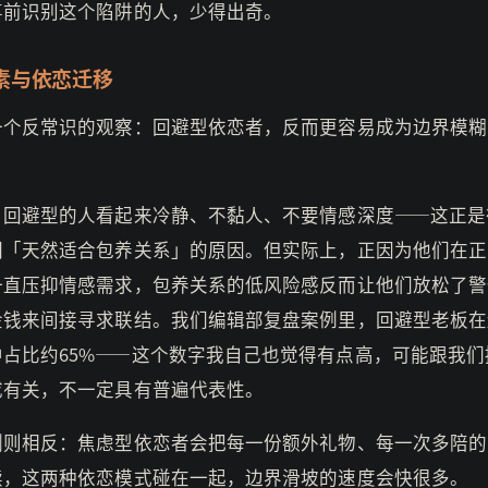
事前识别这个陷阱的人，少得出奇。
素与依恋迁移
一个反常识的观察：回避型依恋者，反而更容易成为边界模糊
，回避型的人看起来冷静、不黏人、不要情感深度——这正是
们「天然适合包养关系」的原因。但实际上，正因为他们在正
一直压抑情感需求，包养关系的低风险感反而让他们放松了警
金钱来间接寻求联结。我们编辑部复盘案例里，回避型老板在
中占比约65%——这个数字我自己也觉得有点高，可能跟我们
成有关，不一定具有普遍代表性。
侧则相反：焦虑型依恋者会把每一份额外礼物、每一次多陪的
读，这两种依恋模式碰在一起，边界滑坡的速度会快很多。