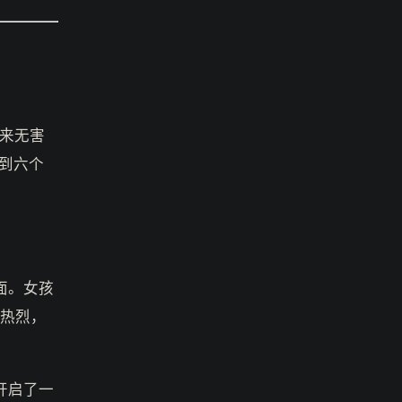
来无害
到六个
面。女孩
应热烈，
开启了一