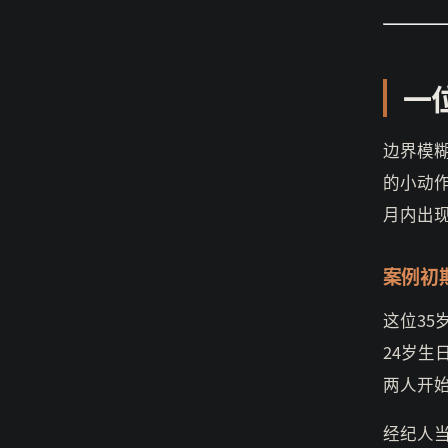
一
边界模
的小动
月内出
案例初
这位3
24岁
两人开
经纪人