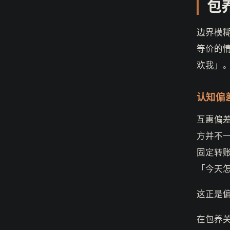
包
边界模
等价的
欢我」
认知偏
互惠偏
方并不
固定转
「今天
这正是
在包养