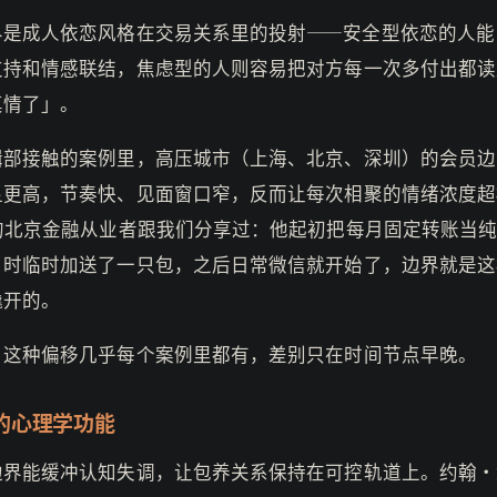
界是成人依恋风格在交易关系里的投射——安全型依恋的人能
支持和情感联结，焦虑型的人则容易把对方每一次多付出都读
真情了」。
辑部接触的案例里，高压城市（上海、北京、深圳）的会员边
显更高，节奏快、见面窗口窄，反而让每次相聚的情绪浓度超
岁的北京金融从业者跟我们分享过：他起初把每月固定转账当
日时临时加送了一只包，之后日常微信就开始了，边界就是这
撬开的。
，这种偏移几乎每个案例里都有，差别只在时间节点早晚。
的心理学功能
边界能缓冲认知失调，让包养关系保持在可控轨道上。约翰·