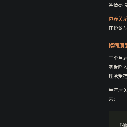
条情感
包养关
在协议
模糊演
三个月
老板陷
理承受
半年后
来：
「