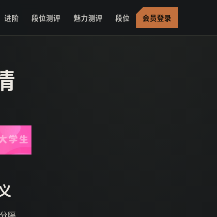
进阶
段位测评
魅力测评
段位
会员登录
情
义
分隔