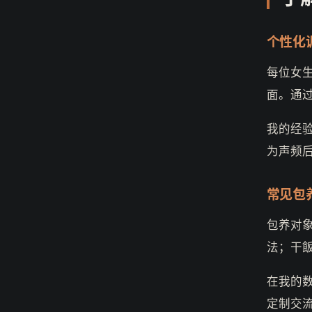
个性化
每位女
面。通
我的经
为声频
常见包
包养对
法；干
在我的数
定制交