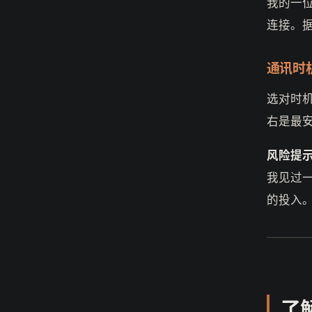
我的一
连接。
通讯时
选对时
右是最
风险提
我见过
的投入
了