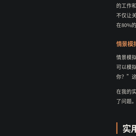
的工作
不仅让
在80%
情景模
情景模
可以模
你？”
在我的
了问题
实