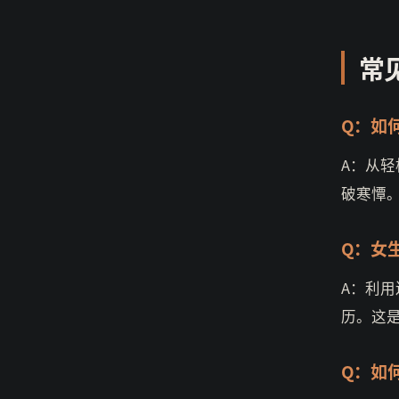
常
Q：如
A：从
破寒憛
Q：女
A：利
历。这
Q：如