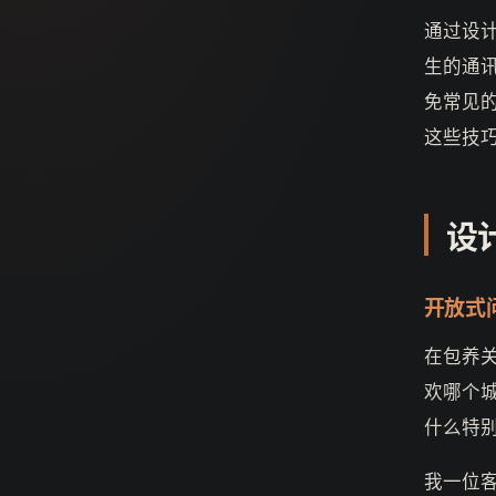
通过设
生的通
免常见
这些技
设
开放式
在包养
欢哪个
什么特
我一位