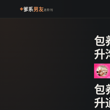
爹系
男友
进阶刊
包
升
包
升