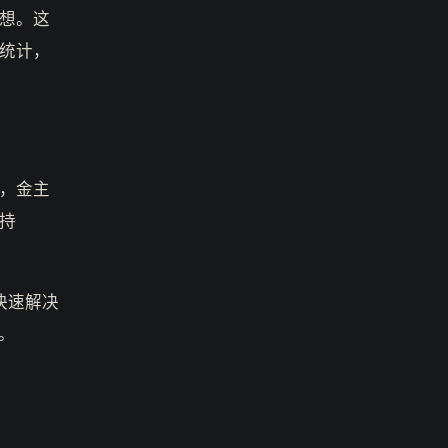
想。这
统计，
，金主
持
快速解决
。