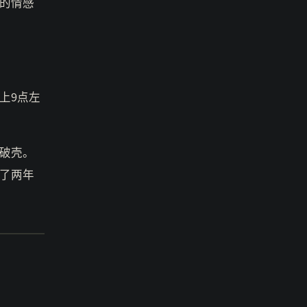
的情感
上9点左
破壳。
了两年