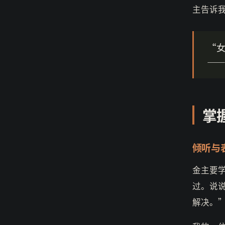
主告诉
“
—
掌
倾听与
金主要
过。说
解决。