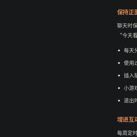
保持正
聊天时
“今天
每天
使用
插入
小游
退出
增进互
每周定