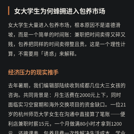
女大学生为何蜂拥进入包养市场
女大学生大量进入包养市场，根本原因不是道德滑
坡，而是一个简单的时间账：兼职把时间卖得又碎又
贱，包养把同样的时间卖得整且贵。这是一个理性计
算，不需要用「诱惑」来解释。
经济压力的现实推手
去年暑期，我们编辑部陆续收到成都几位大三女孩的
咨询。共同背景是：月生活费在2000元上下，同时
面临实习空窗期和海外交换项目的资金缺口。一位21
岁的杭州师范大学女生在沟通中直接算了笔账——便
利店兼职时薪15元，一个月做满80小时才拿到1200
元，还撞课表。包养月费一次性解决生活成本，学业