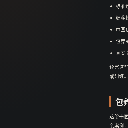
标准
糖爹
中国
包养
真实
读完这
或纠缠
包
这份书
余案例