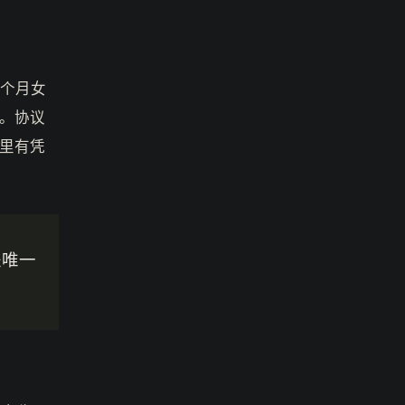
三个月女
。协议
里有凭
是唯一