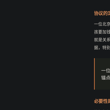
协议的
一位北
孩要加
就是关
据，特
一
锚点
必要性