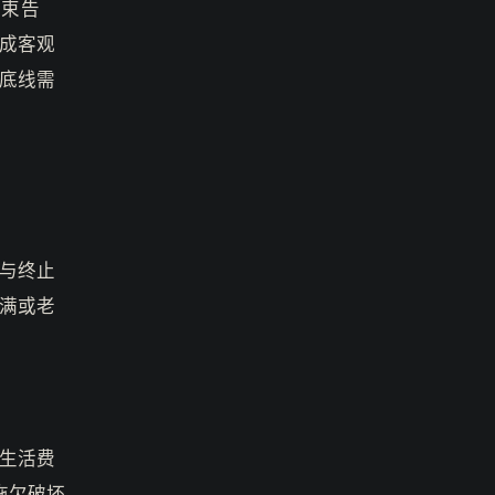
结束告
成客观
底线需
与终止
满或老
含生活费
拖欠破坏