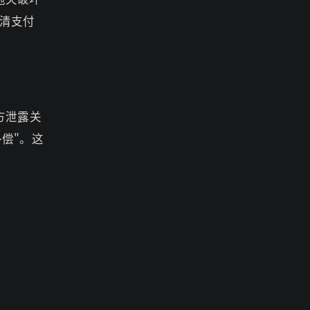
清支付
方泄露关
偿"。这