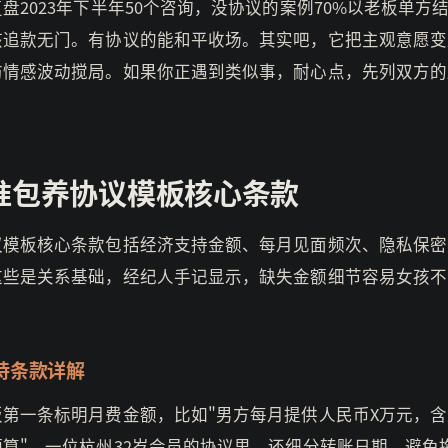
盘2023年下半年50个咨询，没协议的案例70%以老板单方
孩追款无门。有协议的能和平收场。其实吧，它把主观意愿变
防情感波动搅局。如果你正遇到类似事，耐心点，先列双方的
准包养协议模板核心条款
议模板核心条款包括经济支持金额、每月见面频次、隐私保密
这些是关系基础，经纪人手记显示，缺失金额细节容易女孩不
。
持条款详解
板第一条标明月费金额，比如"男方每月提供人民币X万元，
预算"。一位杭州32岁会员的协议里，还细分转账日期，避免