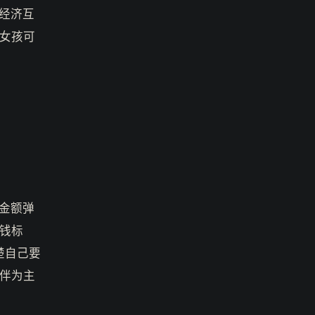
经济互
女孩可
金额弹
金钱标
楚自己要
伴为主