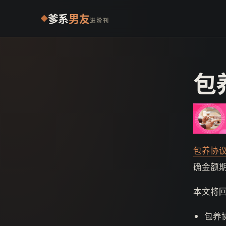
爹系
男友
进阶刊
包
包养协
确金额
本文将
包养