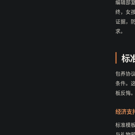
编辑部复
终，女
证据，
求。
标
包养协
条件。
板反悔
经济支
标准模
与礼物