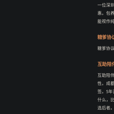
一位深
惠。包
能视作
糖爹协
糖爹协
互助陪
互助陪
性。成都
签。5年
什么，
选后者