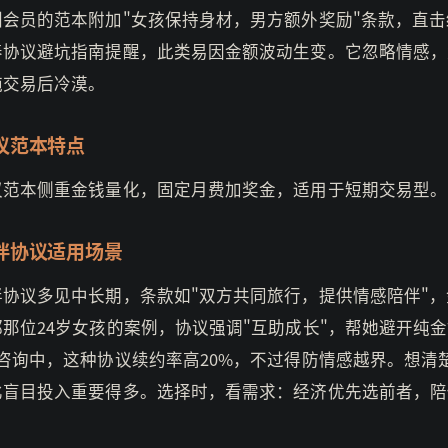
圳会员的范本附加"女孩保持身材，男方额外奖励"条款，直击
养协议避坑指南提醒，此类易因金额波动生变。它忽略情感，
纯交易后冷漠。
议范本特点
议范本侧重金钱量化，固定月费加奖金，适用于短期交易型。
伴协议适用场景
伴协议多见中长期，条款如"双方共同旅行，提供情感陪伴"，
那位24岁女孩的案例，协议强调"互助成长"，帮她避开纯
咨询中，这种协议续约率高20%，不过得防情感越界。想清
比盲目投入重要得多。选择时，看需求：经济优先选前者，陪
。