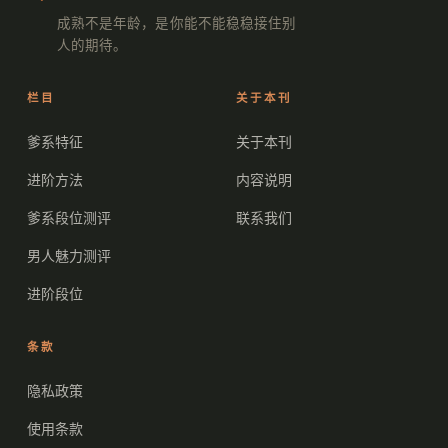
成熟不是年龄，是你能不能稳稳接住别
人的期待。
栏目
关于本刊
爹系特征
关于本刊
进阶方法
内容说明
爹系段位测评
联系我们
男人魅力测评
进阶段位
条款
隐私政策
使用条款