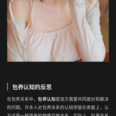
包养认知的反思
在包养关系中，
包养认知
是双方需要共同面对和解决
的问题。许多人对包养关系的认知停留在表面上，认
为这是一种简单的物质交换关系。实际上，包养关系