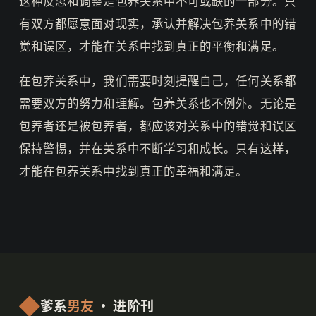
这种反思和调整是包养关系中不可或缺的一部分。只
有双方都愿意面对现实，承认并解决包养关系中的错
觉和误区，才能在关系中找到真正的平衡和满足。
在包养关系中，我们需要时刻提醒自己，任何关系都
需要双方的努力和理解。包养关系也不例外。无论是
包养者还是被包养者，都应该对关系中的错觉和误区
保持警惕，并在关系中不断学习和成长。只有这样，
才能在包养关系中找到真正的幸福和满足。
爹系
男友
· 进阶刊