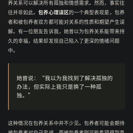
养关系可以解决所有孤独和情感需求。然而，事实往
往并非如此。
包养心理误区
的一个典型表现是，包养
者和被包养者双方都可能对关系的性质和期望产生误
解。有一位朋友告诉我，她曾以为包养关系能带来持
久的幸福，结果却发现自己陷入了更深的情绪问题
中。
她曾说：“我以为我找到了解决孤独的
办法，但实际上我只是换了一种孤
独。”
这种情况在包养关系中并不少见。包养者可能会期待
被包养者对自己忠诚，而被包养者则可能希望得到真