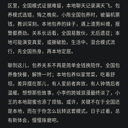
区里，全国模式证据难留，本地聊天记录满天飞。包
养模式选错，悔之晚矣。小陈全国包养时，被骗机票
钱，教训深刻。本地包养的妹子，遇上渣男纠缠，报
警都费劲。关系长远看，全国易散伙，无后遗症；本
地可能演变真爱，或撕破脸。生活中，混合模式流
行，先全国热身，再本地定居。
聊到这儿，包养关系不再是简单金钱换陪伴。全国包
养像快餐，解馋一时；本地包养似家常菜，吃着舒
坦。差异摆在那儿，有人爱前者奔放，有人钟情后者
温暖。想想那些故事，小李的跨城浪漫最终淡了，小
王的本地甜蜜也添了烦恼。或许，关键不在于全国还
是本地，而在于你怎么玩转这套模式。日子过着，总
有新体会，慢慢琢磨吧。