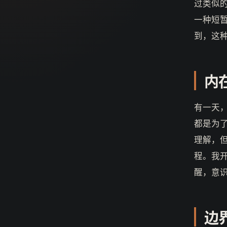
过类似
一种短
到，这
内
有一天
都是为
理解，
程。我
醒，意
边