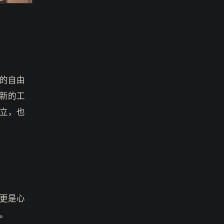
的自由
新的工
立，也
更是心
。