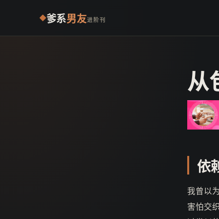
爹系
男友
进阶刊
从
依
我曾以
害怕交