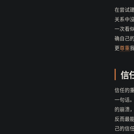
在尝试
关系中
一次看
确自己
更
尊重
信
信任的
一句话
的崩溃
反而最
己的信