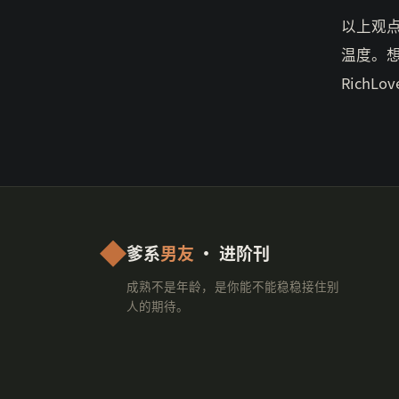
以上观
温度。
RichLo
爹系
男友
· 进阶刊
成熟不是年龄，是你能不能稳稳接住别
人的期待。