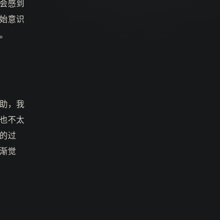
会感到
始意识
。
助，我
也不太
的过
渐觉