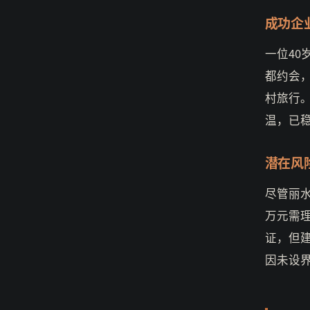
成功企
一位40
都约会
村旅行
温，已
潜在风
尽管丽水
万元需
证，但
因未设