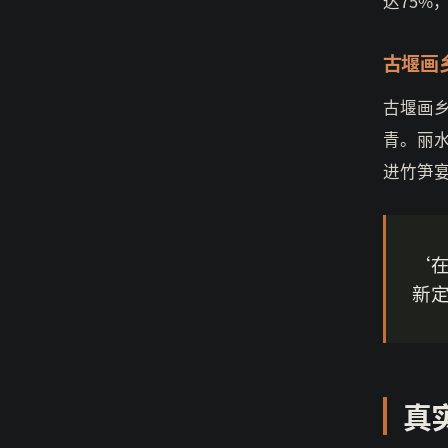
达75%
古堰画
古堰画乡
青。丽
进竹笋
‘
新
真