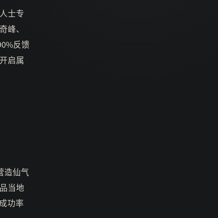
人士专
奇峰、
90%反馈
开启属
营造仙气
品当地
成功率