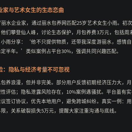
业家与艺术女生的生态恋曲
岁丽水企业家，通过丽水包养网匹配25岁艺术女生小雨。初
，他们攀登仙人峰，讨论生态保护，月包养费3万元，包括周
。小雨分享：‘他不只提供物质，还带我深度游丽水，感情自
稳定半年。’类似案例占平台30%，强调共同兴趣匹配。
险：隐私与经济考量不可忽视
包养浪漫，但并非完美。部分用户反馈初期经济压力大，月费
理性评估；隐私泄露风险存在，10%案例遇骚扰。平台虽有实
建议签订协议，优先本地用户，避免跨城纠纷。真实一例：用
界限，关系破裂损失5万元，提醒大家注重沟通与底线。