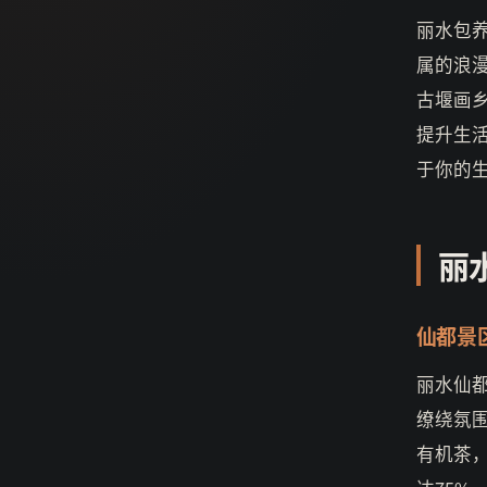
丽水包
属的浪
古堰画乡
提升生
于你的
丽
仙都景
丽水仙
缭绕氛
有机茶