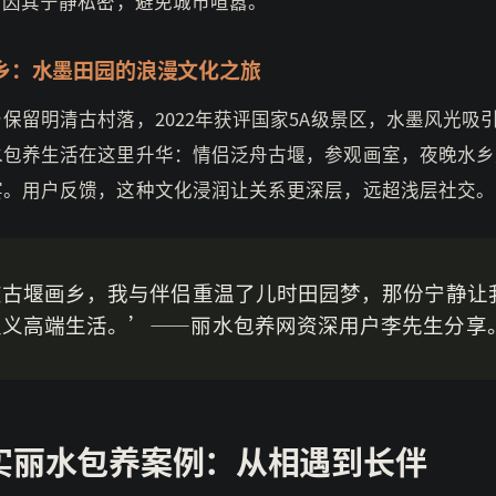
，因其宁静私密，避免城市喧嚣。
乡：水墨田园的浪漫文化之旅
保留明清古村落，2022年获评国家5A级景区，水墨风光吸
水包养生活在这里升华：情侣泛舟古堰，参观画室，夜晚水乡
宴。用户反馈，这种文化浸润让关系更深层，远超浅层社交。
在古堰画乡，我与伴侣重温了儿时田园梦，那份宁静让
定义高端生活。’——丽水包养网资深用户李先生分享
实丽水包养案例：从相遇到长伴