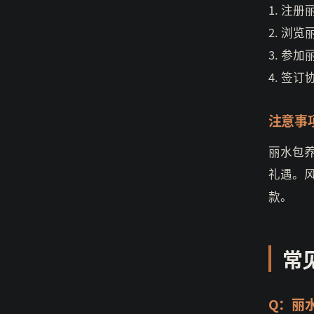
1. 注
2. 浏
3. 参
4. 签
注意事
丽水包养
礼遇。
款。
常
Q：丽