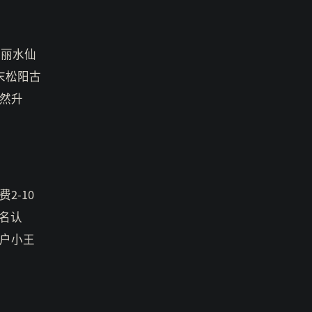
次丽水仙
末松阳古
然升
2-10
名认
户小王