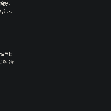
’偏好。
频验证。
处理节日
定退出条