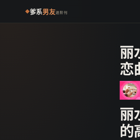
爹系
男友
进阶刊
丽
恋
丽
的