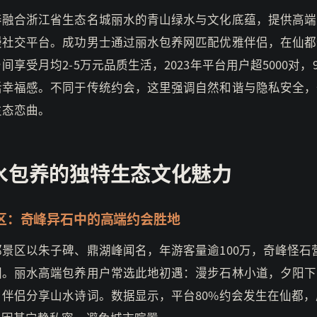
养融合浙江省生态名城丽水的青山绿水与文化底蕴，提供高端
漫社交平台。成功男士通过丽水包养网匹配优雅伴侣，在仙都
间享受月均2-5万元品质生活，2023年平台用户超5000对，
活幸福感。不同于传统约会，这里强调自然和谐与隐私安全，
生态恋曲。
水包养的独特生态文化魅力
区：奇峰异石中的高端约会胜地
都景区以朱子碑、鼎湖峰闻名，年游客量逾100万，奇峰怪石
围。丽水高端包养用户常选此地初遇：漫步石林小道，夕阳下
，伴侣分享山水诗词。数据显示，平台80%约会发生在仙都，