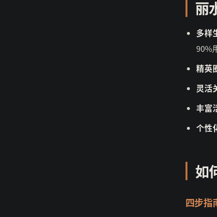
丽
多样
90
精英
灵活
丰富
个性
如
四步指