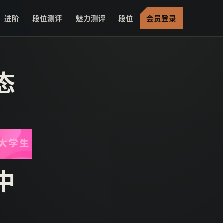
进阶
段位测评
魅力测评
段位
会员登录
态
中