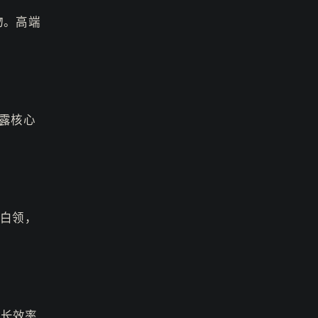
物。高端
泄露核心
或白领，
，长效率