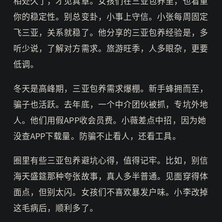
相处久了，才见真章。女孩们在三亚包养里，也看重
你的稳定性。别总变卦，小事上守信。小张每周固定
飞三亚，关系就稳了。他分享的三亚包养经验是，多
听少说，了解对方需求。旅游旺季，人多眼杂，更要
低调。
冬天是高峰期，三亚包养需求爆棚。新手蜂拥而至，
骗子也活跃。去年底，一个中介团伙被抓，专坑外地
人。他们用假APP收会员费。小薇差点中招，因为她
没查APP下载量。防骗不止看人，还看工具。
圈里有些三亚包养避坑心得，值得记牢。比如，别信
海天盛筵那种夸张故事，真人多半普通。见面穿得体
面点，但别太闪。女孩们不喜欢暴发户味。小李改掉
这毛病后，顺利多了。