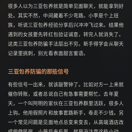
很多人以为三亚包养就是简单见面聊天，就能拿到好
处。其实不然，中间藏着不少弯路。小李是个上班
族，听说三亚包养经验分享后兴冲冲飞过来。结果他
遇到的女孩要先转红包验证诚意，转完人就消失了。
这类三亚包养防骗手法层出不穷。新手得学会从聊天
记录里挑刺，别光看表面甜言蜜语。
三亚包养防骗的那些信号
有些信号一出来，就该敲警钟了。比如对方一上来就
催你转账，或者总说自己有急事需要帮忙。去年夏
天，一个叫阿明的家伙在三亚包养群里活跃，很多人
上钩。他用假照片和故事套路新手，卷走不少钱。另
一个常见问题是见面地点总变来变去，从高端酒店改
成偏僻民宿。小薇后来反思，就是没注意这些小动