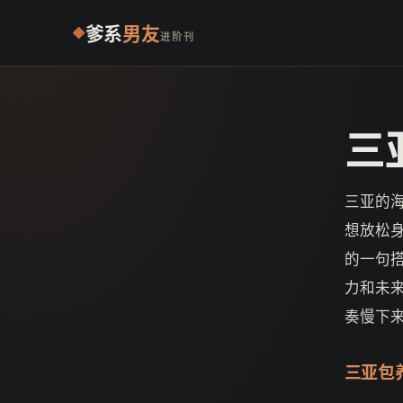
爹系
男友
进阶刊
三
三亚的
想放松
的一句
力和未
奏慢下
三亚包