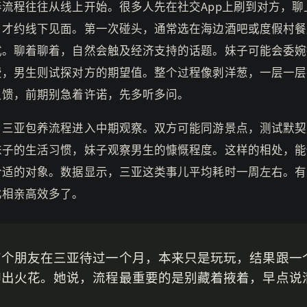
养流程往往从线上开始。很多人先在社交App上刷到对方，聊
，才约线下见面。第一次碰头，通常选在海边酒吧或度假村餐
式。聊着聊着，自然会触及经济支持的话题。妹子可能会委婉
费，男生则试探对方的期望值。整个过程像剥洋葱，一层一层
反馈，前期别急着许诺，先多听多问。
，三亚包养流程进入中期观察。双方可能同游景点，测试默契
妹子的生活习惯，妹子观察男生的慷慨程度。这样的相处，能
合适的对象。数据显示，三亚这类事儿平均耗时一周左右。有
比相亲高效多了。
有个朋友在三亚待过一个月，本来只是玩玩，结果跟一
聊出火花。她说，流程最重要的是别藏着掖着，早点说
。