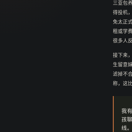
三亚包
得投机
免太正
租或学
很多人
接下来
生留意
滤掉不
称，这
我
孩
线