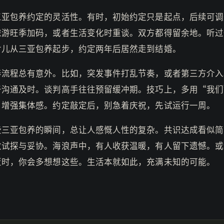
三亚包养约定的灵活性。有时，初始约定只是起点，后续可调
旅游旺季加码，或者生活变化时重谈。双方都得留余地。听过
对儿从三亚包养起步，约定两年后居然走到结婚。
养流程总有意外。比如，突发事件打乱节奏，或者第三方介入
于沟通及时。谈判高手往往预留缓冲期。技巧上，多用“我们
，增强集体感。约定敲定后，别急着庆祝，先试运行一周。
些三亚包养的瞬间，总让人感慨人性的复杂。共识达成看似简
数试探与妥协。海浪声中，有人收获温暖，有人留下遗憾。或
亚时，你会多想想这些。生活本就如此，充满未知的可能。