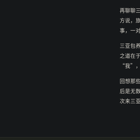
再聊聊
方说，
事，一
三亚包
之道在
“我”
回想那
后是无
次来三