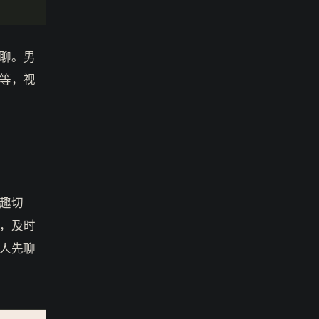
聊。男
等，视
趣切
，及时
人先聊