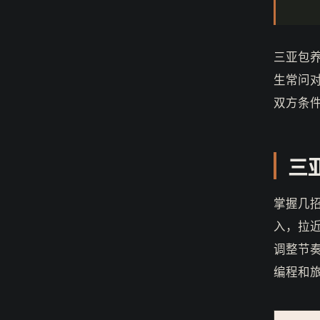
三亚包
生常问
双方条
三
掌握几
入，拉
调整节
编程和