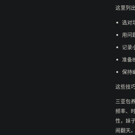
这里列
选对
用问
记录
准备
保持
这些技
三亚包
频率、
性，妹
闹翻天