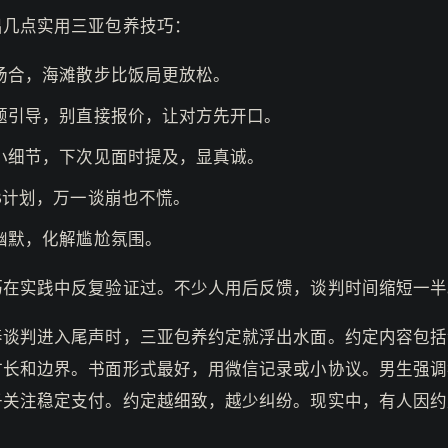
出几点实用三亚包养技巧：
场合，海滩散步比饭局更放松。
题引导，别直接报价，让对方先开口。
小细节，下次见面时提及，显真诚。
B计划，万一谈崩也不慌。
幽默，化解尴尬氛围。
巧在实践中反复验证过。不少人用后反馈，谈判时间缩短一半
养谈判进入尾声时，三亚包养约定就浮出水面。约定内容包括
时长和边界。书面形式最好，用微信记录或小协议。男生强调
子关注稳定支付。约定越细致，越少纠纷。现实中，有人因约
。