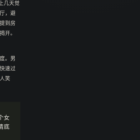
上几天觉
厅，避
提到房
揭开。
度。男
快速过
人笑
个女
清底